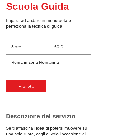
Scuola Guida
Impara ad andare in monoruota o
perfeziona la tecnica di guida
60
euro
3 ore
3
60 €
o
r
Roma in zona Romanina
e
Prenota
Descrizione del servizio
Se ti affascina l'idea di potersi muovere su
una sola ruota, cogli al volo l'occasione di