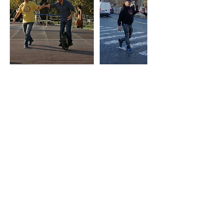
Regole di annullamento
E' possibile annullare o riprogrammare la
prenotazione fino a 24h prima
Dettagli di contatto
+393356241770
Info@muovitielettrico.com
Via Isola delle Femmine, 50, Rome,
Metropolitan City of Rome Capital, Italy