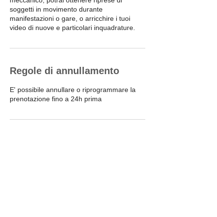
meccanico, potrai ottenere riprese di
soggetti in movimento durante
manifestazioni o gare, o arricchire i tuoi
video di nuove e particolari inquadrature.
Regole di annullamento
E' possibile annullare o riprogrammare la
prenotazione fino a 24h prima
Dettagli di contatto
+393356241770
Info@muovitielettrico.com
Via Isola delle Femmine, 50, Rome,
Metropolitan City of Rome Capital, Italy