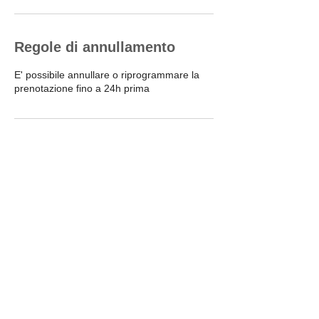
Regole di annullamento
E' possibile annullare o riprogrammare la
prenotazione fino a 24h prima
Dettagli di contatto
+393356241770
Info@muovitielettrico.com
Via Isola delle Femmine, 50, Rome,
Metropolitan City of Rome Capital, Italy