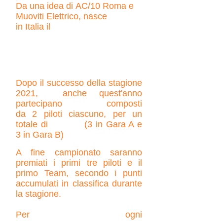
Da una
idea
di
AC/10
Roma e
Muoviti Elettrico, nasce
in
Italia
il
CAMPIONATO NAZIONALE DI
MONORUOTA
Dopo il successo della stagione
2021, anche quest'anno
partecipano
3 Team
composti
da 2
piloti cia
scuno, per un
totale di
6 Piloti
(3 in Gara A e
3 in Gara B)
A fine campionato saranno
premiati i primi tre piloti e il
primo Team, secondo i punti
accumulati in classifica durante
la stagione.
Per ogni