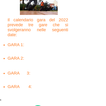
Il calendario gara del 2022
prevede tre gare che si
svolgeranno nelle seguenti
date
:
GARA 1:
domenica
19
Giugno
🏁
(Zoomarine)
GARA 2:
d
omenica
17 Luglio
🏁
(Zoomarine)
GARA 3:
d
omenica
11
Settembre 🏁 (Zoomarine)
GARA 4:
d
omenica
25
Settembre
🏁
(La Scintilla)