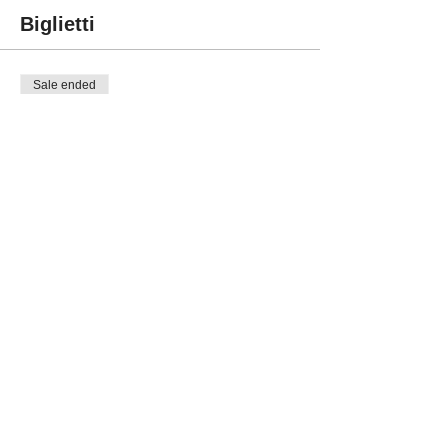
Biglietti
Sale ended
Ticket type
Partecipazione
More info
Price
€0.00
Condividi questo evento