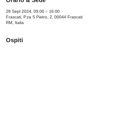
Orario & Sede
28 Sept 2024, 09:00 – 16:00
Frascati, P.za S Pietro, 2, 00044 Frascati
RM, Italia
Ospiti
+ 1 other guests
Condividi questo evento
Privacy Policy
Cookie Policy